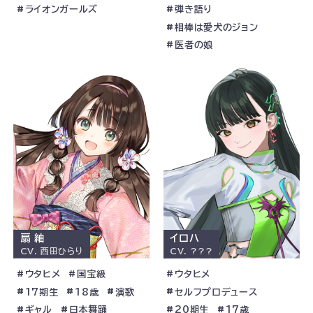
ライオンガールズ
弾き語り
相棒は愛犬のジョン
医者の娘
扇 紬
イロハ
CV.
西田ひらり
CV.
???
ウタヒメ
国宝級
ウタヒメ
17期生
18歳
演歌
セルフプロデュース
ギャル
日本舞踊
20期生
17歳