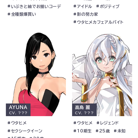
いぶきと紬でお揃いコーデ
アイドル
ポジティブ
全種類爆買い
影の努力家
ウタヒメカフェアルバイト
AYUNA
高島 麗
CV.
???
CV.
???
ウタヒメ
ウタヒメ
レジェンド
セクシークイーン
10期生
25歳
未知