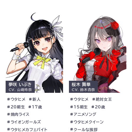
女子プロレスラー
新人
ストリートライブ
絶対女王
セクシークイーン
セルフプロデュース
バイリンガール
儚さの舞姫
レジェンド
桜が丘学園昭和ポップス同好会
ライオンガールズ
アニメソング
演歌
影の努力家
ギャル
筋トレ
世話焼き
萩原さくらの妹
弾き語り
普通の高校生
ポジティブ
水月劇場
焼肉ライス
料理
レビューショー
もんじゃ焼き
ウタヒメカフェアルバイト
14歳
夢咲 いぶき
桜木 舞華
警備員に止められる
アコースティックギター
CV.
山﨑玲奈
CV.
鈴木杏奈
クッキング
頼れる大人
いぶきの親友
ウタヒメ
新人
ウタヒメ
絶対女王
TOKYO歌劇学園受験生
日本舞踊
20期生
17歳
15期生
20歳
ワインが好き
4弟妹の長女
焼肉ライス
アニメソング
いぶきと紬でお揃いコーデ
引っ込み思案
ライオンガールズ
ウタヒメクイーン
未知
医者の娘
ビールが好き
ウタヒメカフェバイト
クールな挨拶