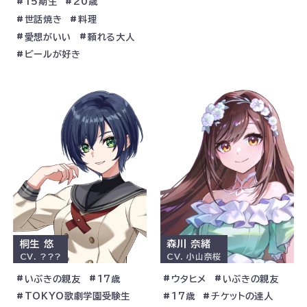
15期生
20歳
世話焼き
料理
愛想がいい
頼れる大人
ビールが好き
桐生 悠
森川 奈緒
CV.
???
CV.
小山奈桜
いぶきの親友
17歳
ウタヒメ
いぶきの親友
TOKYO歌劇学園受験生
17歳
チケットの達人