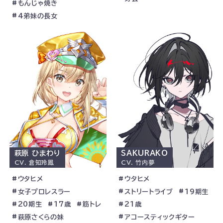
もんじゃ焼き
4弟妹の長女
萩原 ひまわり
SAKURAKO
CV.
倉知玲鳳
CV.
竹内夢
ウタヒメ
ウタヒメ
女子プロレスラー
ストリートライブ
19期生
20期生
17歳
筋トレ
21歳
萩原さくらの妹
アコースティックギター