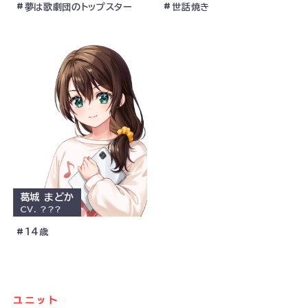
夢は歌劇団のトップスター
世話焼き
葛城 まどか
CV.
???
14歳