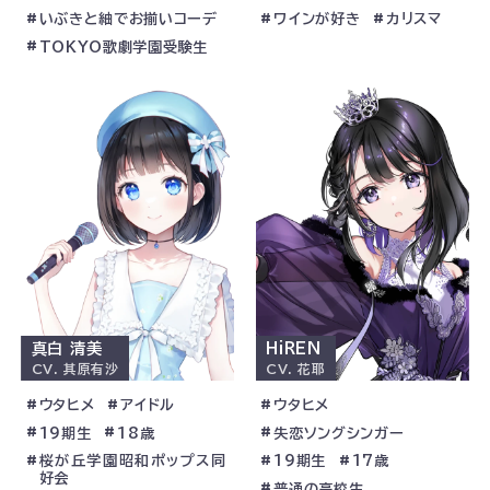
全種類爆買い
チケットの達人
いぶきと紬でお揃いコーデ
ワインが好き
カリスマ
相棒は愛犬のジョン
ウタヒメカフェバイト
TOKYO歌劇学園受験生
夢は歌劇団のトップスター
クールな挨拶
愛想がいい
カリスマ
真白 清美
HiREN
CV.
其原有沙
CV.
花耶
ウタヒメ
アイドル
ウタヒメ
19期生
18歳
失恋ソングシンガー
桜が丘学園昭和ポップス同
19期生
17歳
好会
普通の高校生