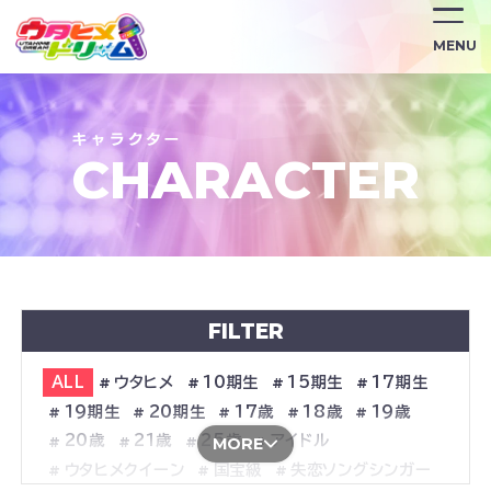
MENU
CHARACTER
FILTER
ALL
ウタヒメ
10期生
15期生
17期生
19期生
20期生
17歳
18歳
19歳
20歳
21歳
25歳
アイドル
MORE
ウタヒメクイーン
国宝級
失恋ソングシンガー