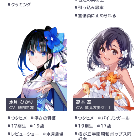
クッキング
引っ込み思案
警備員に止められる
水月 ひかり
高木 凛
CV.
礒部花凜
CV.
鷲見友美ジェナ
ウタヒメ
儚さの舞姫
ウタヒメ
バイリンガール
17期生
19歳
19期生
17歳
レビューショー
水月劇場
桜が丘学園昭和ポップス同
好会