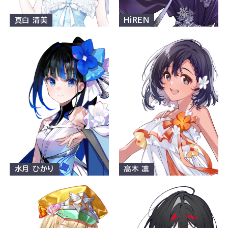
真白 清美
HiREN
水月 ひかり
高木 凛