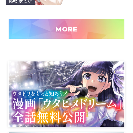
葛城 まどか
MORE