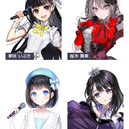
夢咲 いぶき
桜木 舞華