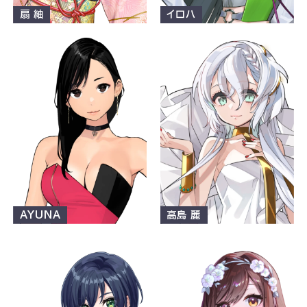
扇 紬
イロハ
AYUNA
高島 麗