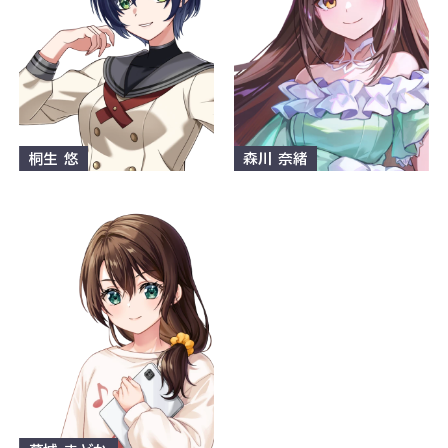
桐生 悠
森川 奈緒