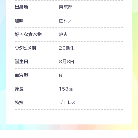
出身地
東京都
趣味
筋トレ
好きな食べ物
焼肉
ウタヒメ期
20期生
誕生日
8月8日
血液型
B
身長
158㎝
特技
プロレス