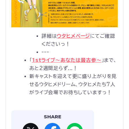
詳細は
ウタヒメページ
にてご確認
くださいっ！
---
「
1stライブ～あなたは最古参～
」まで、
あと2週間足らず...！
新キャストを迎えて更に盛り上がりを見
せるウタヒメドリーム、ウタヒメたち7人
がライブ会場でお待ちしていますっ！
SHARE