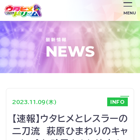
/news/645/
MENU
NEWS
INFO
2023.11.09(木)
【速報】ウタヒメとレスラーの
二刀流 萩原ひまわりのキャ