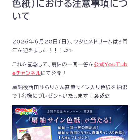
色紙)における注意事項につ
いて
2026年6月28日(日)、ウタヒメドリームは3周
年を迎えました！！！🎉✨
これを記念して、扇紬の一問一答を
公式YouTub
eチャンネル
にて公開！
抽選
扇紬役西田ひらりさん直筆サイン入り色紙を
で1名様にプレゼントいたします！
🎤🌈🎁