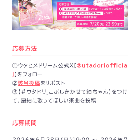
応募方法
①ウタヒメドリーム公式X【
@utadoriofficia
l
】をフォロー
②
該当投稿
をリポスト
③【#ウタドリ_こぶしきかせて紬ちゃん】をつけ
て、扇紬に歌ってほしい楽曲を投稿
応募期間
2026年6月28日(日)19:00 ～ 2026年7