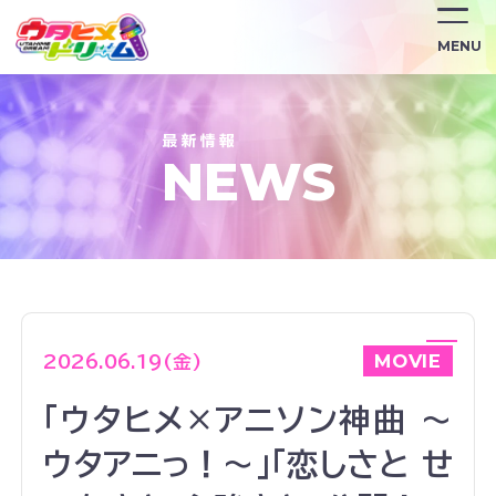
/news/4052/
MENU
NEWS
MOVIE
2026.06.19(金)
「ウタヒメ×アニソン神曲 ～
ウタアニっ！～」「恋しさと せ