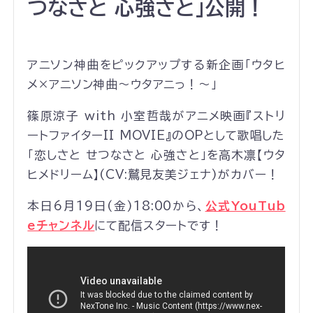
つなさと 心強さと」公開！
アニソン神曲をピックアップする新企画「ウタヒ
メ×アニソン神曲～ウタアニっ！～」
篠原涼子 with 小室哲哉がアニメ映画『ストリ
ートファイターII MOVIE』のOPとして歌唱した
「恋しさと せつなさと 心強さと」を高木凛【ウタ
ヒメドリーム】(CV:鷲見友美ジェナ)がカバー！
本日6月19日(金)18:00から、
公式YouTub
eチャンネル
にて配信スタートです！