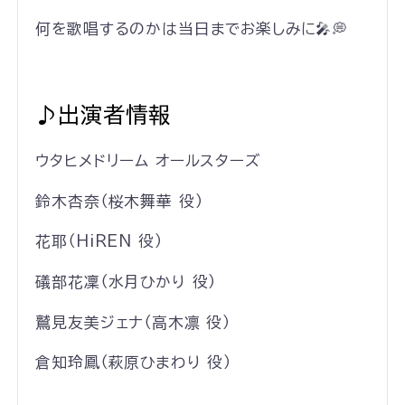
何を歌唱するのかは当日までお楽しみに🎤💭
♪出演者情報
ウタヒメドリーム オールスターズ
鈴木杏奈（桜木舞華 役）
花耶（HiREN 役）
礒部花凜（水月ひかり 役）
鷲見友美ジェナ（高木凛 役）
倉知玲鳳（萩原ひまわり 役）