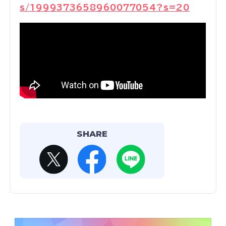
s/1999373658960077054?s=20
SHARE