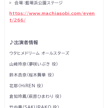
▷ 会場：藍場浜公園ステージ
https://www.machiasobi.com/even
t/266/
♪
出演者情報
ウタヒメドリーム オールスターズ
山﨑玲奈（夢咲いぶき 役）
鈴木杏奈（桜木舞華 役）
花耶（HiREN 役）
倉知玲鳳（萩原ひまわり 役）
竹内夢（SAKURAKO 役）