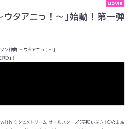
MOVIE
 ～ウタアニっ！～」始動！第一弾
ソン神曲 ～ウタアニっ！～」
IRD」！
with ウタヒメドリーム オールスターズ（夢咲いぶき（CV:山﨑