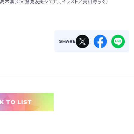
）、高木凛（CV:鷲見友美ジェナ）、イラスト／美和野らぐ）
SHARE
K TO LIST