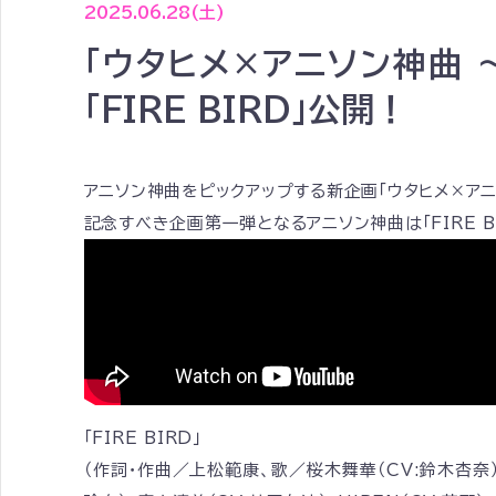
2025.06.28(土)
「ウタヒメ×アニソン神曲
「FIRE BIRD」公開！
アニソン神曲をピックアップする新企画「ウタヒメ×アニ
記念すべき企画第一弾となるアニソン神曲は「FIRE B
「FIRE BIRD」
（作詞・作曲／上松範康、歌／桜木舞華（CV:鈴木杏奈）