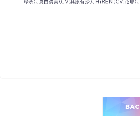
玲奈）、真白清美（CV:其原有沙）、HiREN（CV:花耶
BAC