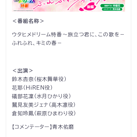
＜番組名称＞
ウタヒメドリーム特番～旅立つ君に、この歌を－
ふれふれ、キミの春－
＜出演＞
鈴木杏奈（桜木舞華役）
花耶（HiREN役）
礒部花凜（水月ひかり役）
鷲見友美ジェナ（高木凛役）
倉知玲鳳（萩原ひまわり役）
【コメンテーター】青木佑磨