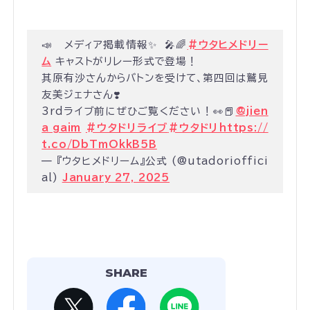
📣 メディア掲載情報✨ 🎤🌈
#ウタヒメドリー
ム
キャストがリレー形式で登場！
其原有沙さんからバトンを受けて、第四回は鷲見
友美ジェナさん❣️
3rdライブ前にぜひご覧ください！👀📕
@jien
a_gaim
#ウタドリライブ
#ウタドリ
https://
t.co/DbTmOkkB5B
— 『ウタヒメドリーム』公式 (@utadorioffici
al)
January 27, 2025
SHARE