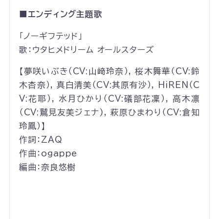
■エンディング主題歌
｢ノーギフテッド」
歌：ウタヒメドリーム オールスターズ
【夢咲いぶき（CV:山﨑玲奈）, 桜木舞華（CV:鈴
木杏奈）, 真白清美（CV:其原有沙）, HiREN（C
V:花耶）, 水月ひかり（CV:礒部花凜）, 高木凛
（CV:鷲見友美ジェナ), 萩原ひまわり（CV:倉知
玲鳳）】
作詞：ZAQ
作曲：ogappe
編曲：奈良悠樹